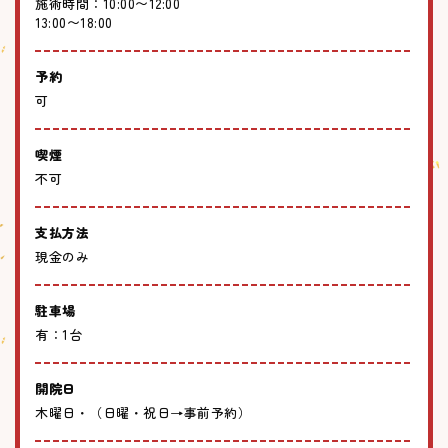
施術時間：10:00〜12:00
13:00〜18:00
予約
可
喫煙
不可
支払方法
現金のみ
駐車場
有：1台
開院日
木曜日・（日曜・祝日→事前予約）